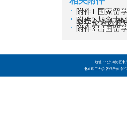
相关附件
附件1 国家留学
附件2 加拿大
奖学金遴选通
附件3 出国留
地址：北京海淀区中关村
北京理工大学 版权所有 京ICP备