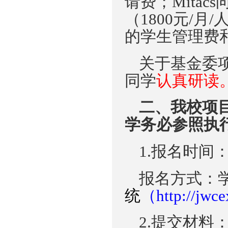
请费
；
M
itacs
（1800元/月
的
学生
管理费
关于基金委
同学
认真研读
二、我校项
学务必参照执
1.报名时间
报名方式：
统
（
http://jwce
2.提交材料