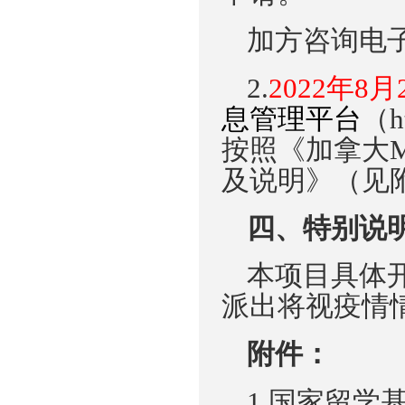
加方咨询电
2.
202
2
年
8
月
息管理平台
（
h
按照《
加拿大
M
及说明
》（
见
四、
特
别
说
本
项目
具体
派
出将
视疫情
附件：
1
.
国
家留学