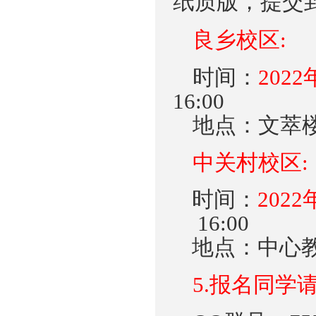
纸质版，提交
良乡
校区
:
时间：
2022
16:00
地
点
：
文
萃
中
关村校区
:
时间：
2022
16:00
地
点
：
中
心
5
.
报名同学