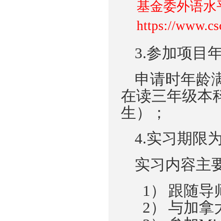
基
金委外语水
https://www.cs
3.参加项目
申请
时年龄
在读三年级本
生）；
4.实习期限
实习
内容
主
1）
跟随
导
2）
与
加拿