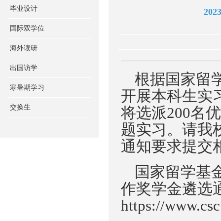
毕业设计
20
国际双学位
海外读研
出国访学
根据国家留
寒暑期学习
开展
本科生实
交换生
将选派
2
00
名
优
题实习
。
请我
通知要求提交
国
家留学基
作奖学金遴选
https://www.cs