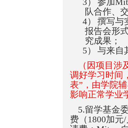
3）
参加
Mi
队合作
、
4）
撰写与
报告会形
究成果
；
5）
与
来自
（因
项
目
涉
调好学习时间
表”，由学院
影响正常学业
5.留学基金
费（1800加元